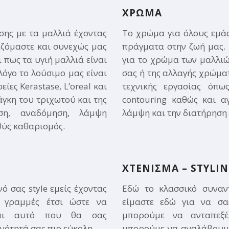
ΧΡΩΜΑ
σης με τα μαλλιά έχοντας
Το χρώμα για όλους εμά
αζόμαστε και συνεχώς μας
πράγματα στην ζωή μας. 
ι πως τα υγιή μαλλιά είναι
για το χρώμα των μαλλι
λόγο το λούσιμο μας είναι
σας ή της αλλαγής χρώματ
ίες Kerastase, L’oreal και
τεχνικής εργασίας όπως
άγκη του τριχωτού και της
contouring καθώς και 
ση, αναδόμηση, λάμψη
λάμψη και την διατήρηση
θύς καθαρισμός.
ΧΤΕΝΙΣΜΑ – STYLIN
ό σας style εμείς έχοντας
Εδώ το κλασσικό συναντ
ς γραμμές έτσι ώστε να
είμαστε εδώ για να σα
ναι αυτό που θα σας
μπορούμε να ανταπεξέ
νότητά σας πιο εύκολη.
μπορούμε να αναλάβουμε 