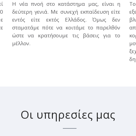
εί
Η νέα πνοή στο κατάστημα μας, είναι η
Το
0
δεύτερη γενιά. Με συνεχή εκπαίδευση είτε
εξ
με
εντός είτε εκτός Ελλάδος. Όμως δεν
βλ
τε
σταματάμε πότε να κοιτάμε το παρελθόν
απ
ώστε να κρατήσουμε τις βάσεις για το
κο
μέλλον.
μ
ξε
δη
Οι υπηρεσίες μας